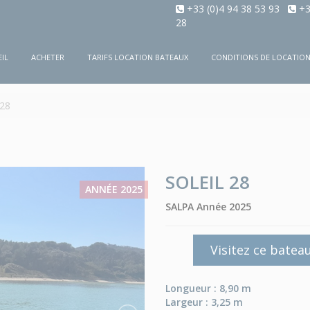
+33 (0)4 94 38 53 93
+3
28
IL
ACHETER
TARIFS LOCATION BATEAUX
CONDITIONS DE LOCATIO
 28
SOLEIL 28
ANNÉE 2025
SALPA Année 2025
Visitez ce batea
Longueur : 8,90 m
Largeur : 3,25 m