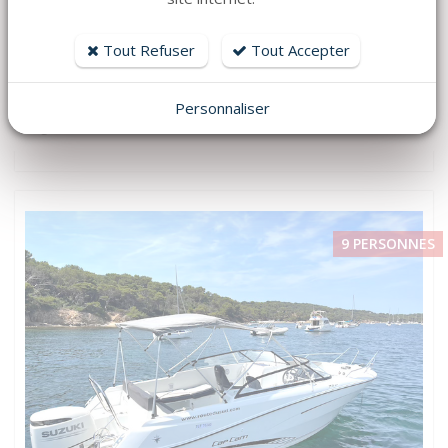
N'hésitez pas à nous contacter pour louer ce bateau au départ
du port d'Hyères.
Tout Refuser
Tout Accepter
À très bientôt sur l'eau.
Personnaliser
longueur :250
moteur : 250
9 PERSONNES