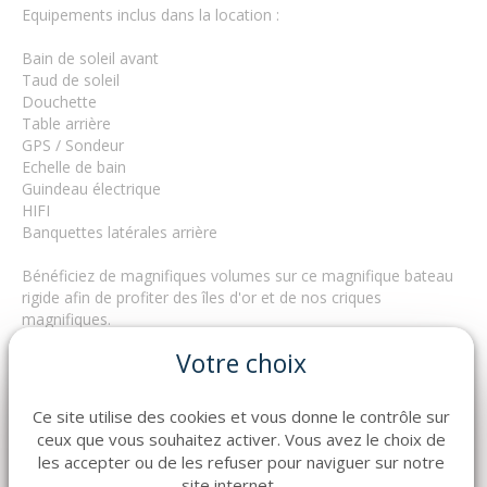
Equipements inclus dans la location :
Bain de soleil avant
Taud de soleil
Douchette
Table arrière
GPS / Sondeur
Echelle de bain
Guindeau électrique
HIFI
Banquettes latérales arrière
Bénéficiez de magnifiques volumes sur ce magnifique bateau
rigide afin de profiter des îles d'or et de nos criques
magnifiques.
Votre choix
Evadez-vous autour de Porquerolles, Port Cros, passez de
merveilleux moment du coté de Brégançon et de ses criques
somptueuses.
Ce site utilise des cookies et vous donne le contrôle sur
Profitez d'une large gamme de bateau à moteur et voilier à
ceux que vous souhaitez activer. Vous avez le choix de
venir découvrir sur le port d'Hyères, des bateaux moteurs
les accepter ou de les refuser pour naviguer sur notre
rigides et semi-rigides.
site internet.