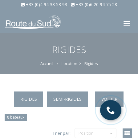
+33 (0)4 94 38 53 93
+33 (0)6 20 94 75 28
Tog
nav
RIGIDES
Accueil
Location
Rigides
RIGIDES
SEMI-RIGIDES
VOILIER
8 bateaux
Trier par :
Position